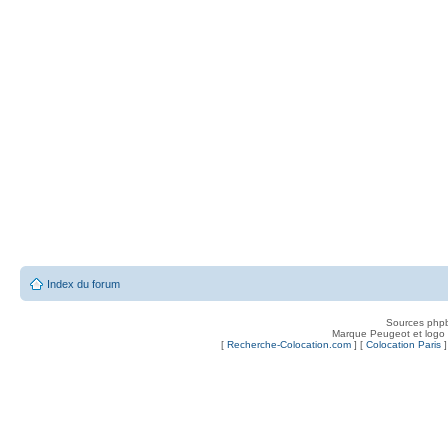
Index du forum
Sources php
Marque Peugeot et logo
[
Recherche-Colocation.com
] [
Colocation Paris
]