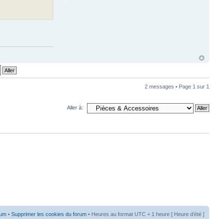
2 messages • Page
1
sur
1
Aller à:
rum
•
Supprimer les cookies du forum
• Heures au format UTC + 1 heure [ Heure d’été ]