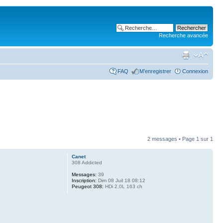
Recherche avancée
FAQ
M’enregistrer
Connexion
2 messages • Page
1
sur
1
Canet
308 Addicted
Messages:
39
Inscription:
Dim 08 Juil 18 08:12
Peugeot 308:
HDi 2,0L 163 ch