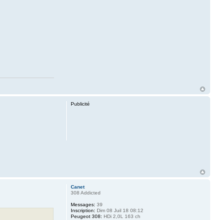
Publicité
Canet
308 Addicted
Messages:
39
Inscription:
Dim 08 Juil 18 08:12
Peugeot 308:
HDi 2,0L 163 ch