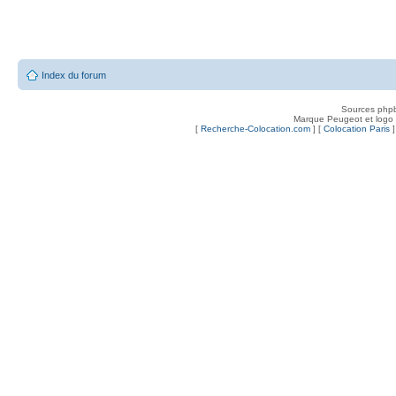
Index du forum
Sources php
Marque Peugeot et logo
[
Recherche-Colocation.com
] [
Colocation Paris
]