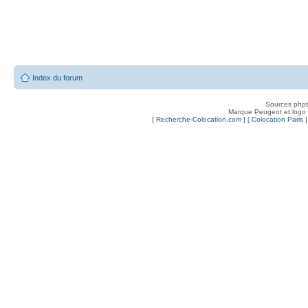
Index du forum
Sources php
Marque Peugeot et logo
[
Recherche-Colocation.com
] [
Colocation Paris
]